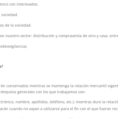
ónico con interesados.
a sociedad.
s de la sociedad.
on nuestro sector: distribución y compraventa de vino y cava, entre
videovigilancia).
s?
rán conservados mientras se mantenga la relación mercantil vigen
 cómputos generales con los que trabajamos son:
ctrónico, nombre, apellidos, teléfono, etc.): mientras dure la relac
arán cuando no vayan a utilizarse para el fin con el que fueron re