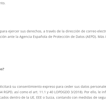
nto.
 para ejercer sus derechos, a través de la dirección de correo elect
ón ante la Agencia Española de Protección de Datos (AEPD). Más i
os?
licitará su consentimiento expreso para ceder sus datos personales
 44 RGPD, así como el art. 11.1 y 40 LOPDGDD 3/2018). Por ello, le 
icados dentro de la UE, EEE o Suiza, contando con medidas de seg