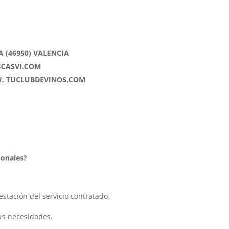
A (46950) VALENCIA
CASVI.COM
W. TUCLUBDEVINOS.COM
sonales?
stación del servicio contratado.
us necesidades.