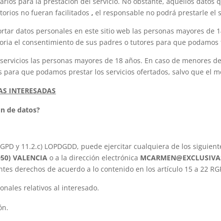
rios para la prestación del servicio. No obstante, aquellos datos 
atorios no fueran facilitados
,
el responsable no podrá prestarle el s
rtar datos personales en este sitio web las personas mayores de 
oria el consentimiento de sus padres o tutores para que podamos 
 servicios las personas mayores de 18 años. En caso de menores de 
s para que podamos prestar los servicios ofertados, salvo que el
AS INTERESADAS
ón de datos?
 RGPD y 11.2.c) LOPDGDD, puede ejercitar cualquiera de los siguie
6950) VALENCIA
o a la dirección electrónica
MCARMEN@EXCLUSIVA
entes derechos de acuerdo a lo contenido en los artículo 15 a 22 
onales relativos al interesado.
ón.