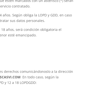
que estén marcados con un asterisco (*) serán
ervicio contratado.
14 años. Según obliga la LOPD y GDD, en caso
tratar sus datos personales.
18 años, será condición obligatoria el
 menor esté emancipado.
ntes derechos comunicándonoslo a la dirección
SCASVI.COM
En todo caso, según la
RGPD y 12 a 18 LOPDGDD: