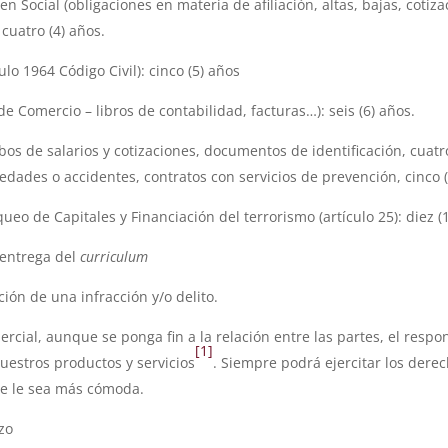
 Social (obligaciones en materia de afiliación, altas, bajas, cotizac
 cuatro (4) años.
lo 1964 Código Civil): cinco (5) años
 de Comercio – libros de contabilidad, facturas…): seis (6) años.
cibos de salarios y cotizaciones, documentos de identificación, cuat
dades o accidentes, contratos con servicios de prevención, cinco (
ueo de Capitales y Financiación del terrorismo (artículo 25): diez (
 entrega del
curriculum
ación de una infracción y/o delito.
rcial, aunque se ponga fin a la relación entre las partes, el res
[1]
uestros productos y servicios
. Siempre podrá ejercitar los dere
ue le sea más cómoda.
zo