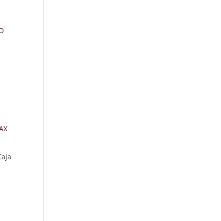
O
aja