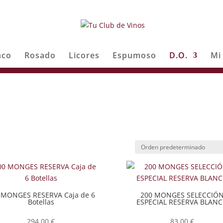
nco
Rosado
Licores
Espumoso
D.O.
Mi
 MONGES RESERVA Caja de 6
200 MONGES SELECCIÓ
Botellas
ESPECIAL RESERVA BLAN
294,00
€
83,00
€